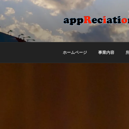
コ
ン
テ
ン
ツ
APPRECIATI
合同会社appReciation'のホ
へ
ス
キ
ホームページ
事業内容
ッ
プ