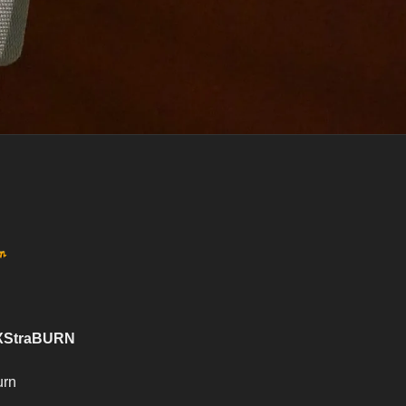
traBURN
urn