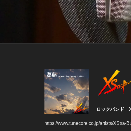
ロックバンド XS
https://www.tunecore.co.jp/artists/XStra-B