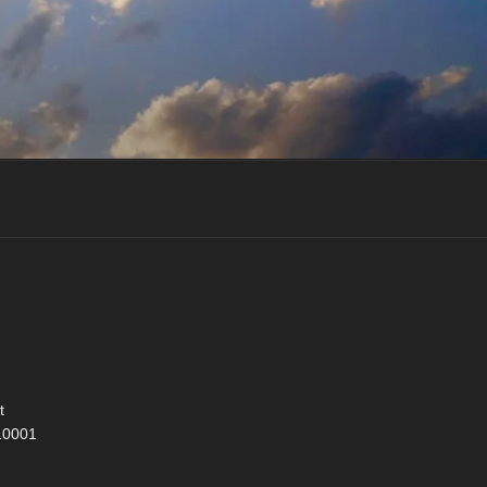
t
10001