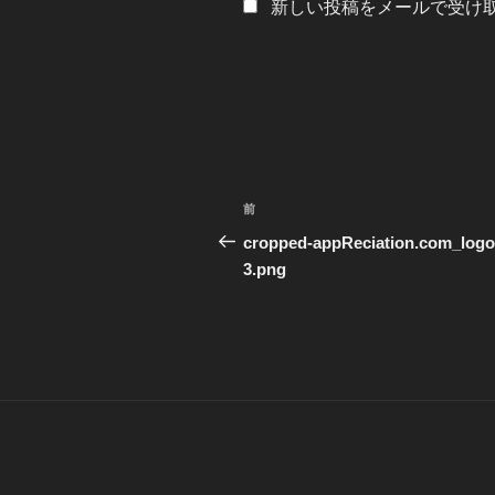
新しい投稿をメールで受け
投
過
前
稿
去
cropped-appReciation.com_logo
の
3.png
ナ
投
ビ
稿
ゲ
ー
シ
ョ