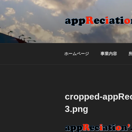
コ
ン
テ
ン
ツ
APPRECIATI
合同会社appReciation'のホ
へ
ス
キ
ホームページ
事業内容
ッ
プ
cropped-appRec
3.png