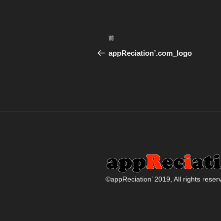
投
過
前
稿
去
appReciation’.com_logo
の
ナ
投
ビ
稿
ゲ
ー
シ
ョ
ン
©️appReciation’ 2019, All rights reser