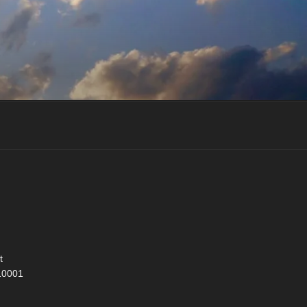
t
10001