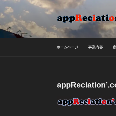
コ
ン
テ
ン
ツ
APPRECIATI
合同会社appReciation'のホ
へ
ス
キ
ホームページ
事業内容
ッ
プ
appReciation’.