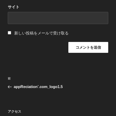
サイト
新しい投稿をメールで受け取る
投
過
前
稿
去
appReciation’.com_logo1.5
ナ
の
ビ
投
稿
ゲ
ー
アクセス