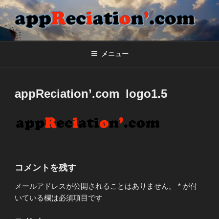
コ
ン
テ
APPRECIATION'.COM
合同会社appReciation'のホームページ
ン
ツ
メニュー
へ
ス
キ
appReciation’.com_logo1.5
ッ
プ
コメントを残す
メールアドレスが公開されることはありません。
*
が付
いている欄は必須項目です