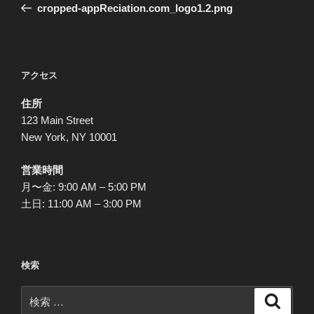
去
cropped-appReciation.com_logo1.2.png
ナ
の
ビ
投
稿
ゲ
ー
アクセス
シ
住所
ョ
123 Main Street
ン
New York, NY 10001
営業時間
月〜金: 9:00 AM – 5:00 PM
土日: 11:00 AM – 3:00 PM
検索
検
検
索
索: