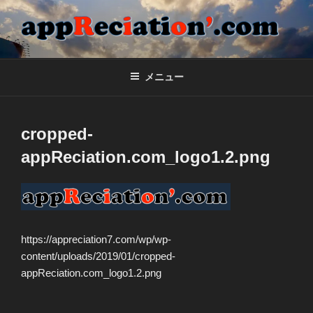
コ
ン
テ
APPRECIATION'.COM
合同会社appReciation'のホームページ
ン
ツ
メニュー
へ
ス
キ
cropped-
ッ
appReciation.com_logo1.2.png
プ
https://appreciation7.com/wp/wp-
content/uploads/2019/01/cropped-
appReciation.com_logo1.2.png