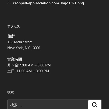
去
cropped-appReciation.com_logo1.3-1.png
ナ
の
ビ
投
稿
ゲ
ー
アクセス
シ
住所
ョ
123 Main Street
ン
New York, NY 10001
営業時間
月〜金: 9:00 AM – 5:00 PM
土日: 11:00 AM – 3:00 PM
検索
検
検
索
索: