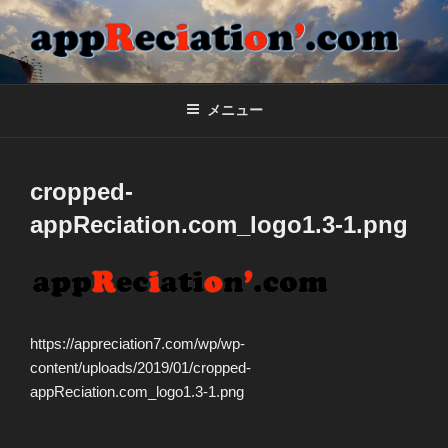
コ
ン
テ
APPRECIATION'.COM
合同会社appReciation'のホームページ
ン
ツ
メニュー
へ
ス
キ
cropped-
ッ
appReciation.com_logo1.3-1.png
プ
https://appreciation7.com/wp/wp-
content/uploads/2019/01/cropped-
appReciation.com_logo1.3-1.png