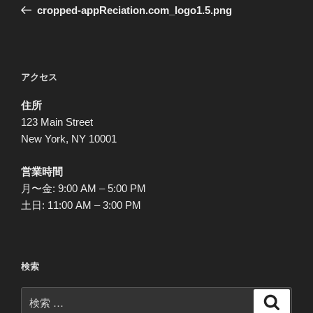
去
cropped-appReciation.com_logo1.5.png
ナ
の
ビ
投
稿
ゲ
ー
アクセス
シ
住所
ョ
123 Main Street
ン
New York, NY 10001
営業時間
月〜金: 9:00 AM – 5:00 PM
土日: 11:00 AM – 3:00 PM
検索
検
検
索
索: