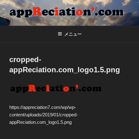
コ
ン
テ
APPRECIATION'.COM
合同会社appReciation'のホームページ
ン
ツ
メニュー
へ
ス
キ
cropped-
ッ
appReciation.com_logo1.5.png
プ
https://appreciation7.com/wp/wp-
content/uploads/2019/01/cropped-
appReciation.com_logo1.5.png