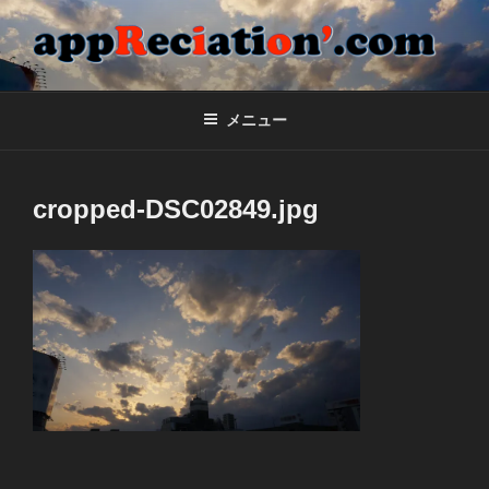
コ
ン
テ
APPRECIATION'.COM
合同会社appReciation'のホームページ
ン
ツ
メニュー
へ
ス
キ
cropped-DSC02849.jpg
ッ
プ