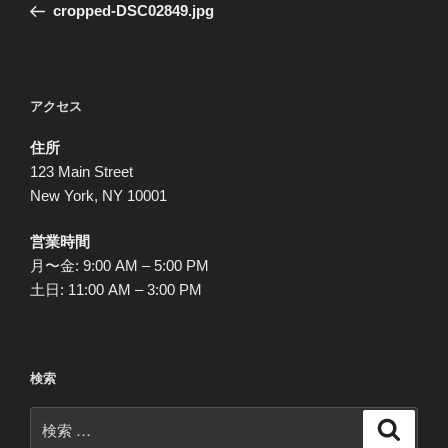
去
cropped-DSC02849.jpg
ナ
の
ビ
投
稿
ゲ
ー
アクセス
シ
住所
ョ
123 Main Street
ン
New York, NY 10001
営業時間
月〜金: 9:00 AM – 5:00 PM
土日: 11:00 AM – 3:00 PM
検索
検
検
索
索: